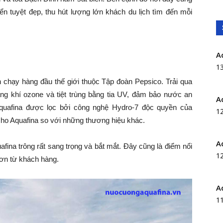
iển tuyệt đẹp, thu hút lượng lớn khách du lịch tìm đến mỗi
A
1
n chạy hàng đầu thế giới thuộc Tập đoàn Pepsico. Trải qua
g khí ozone và tiệt trùng bằng tia UV, đảm bảo nước an
A
 Aquafina được lọc bởi công nghệ Hydro-7 độc quyền của
1
cho Aquafina so với những thương hiệu khác.
A
fina trông rất sang trọng và bắt mắt. Đây cũng là điểm nổi
1
hơn từ khách hàng.
A
1