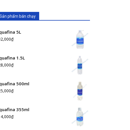
Sản phẩm bán chạy
quafina 5L
32,000
₫
quafina 1.5L
28,000
₫
quafina 500ml
25,000
₫
quafina 355ml
14,000
₫