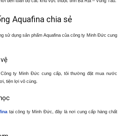
ơi đến toàn bộ các khu vực thuộc tỉnh Bà Rịa – Vũng Tàu.
ng Aquafina chia sẻ
ang sử dụng sản phẩm Aquafina của công ty Minh Đức cung
 vệ
o Công ty Minh Đức cung cấp, tôi thường đặt mua nước
i, tiện lợi vô cùng.
 học
fina
tại công ty Minh Đức, đây là nơi cung cấp hàng chất