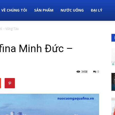
VỀ CHÚNG TÔI
SẢN PHẨM
NƯỚC UỐNG
ĐẠI LÝ
ức – Vũng Tàu
fina Minh Đức –
3458
0