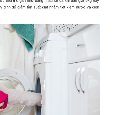
ớc tiêu thụ gần như bằng nhau kể cả khi bạn giặt 6kg hay
uy định để giảm tần suất giặt nhằm tiết kiệm nước và điện