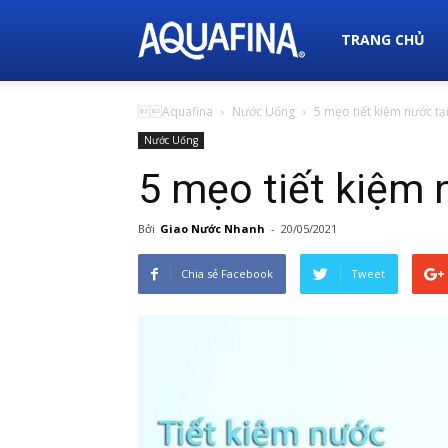
Nước
TRANG CHỦ
Aquafina
Nước Uống
5 mẹo tiết kiệm nước tạ
Uống
Nước Uống
5 mẹo tiết kiệm 
Aquafina
Bởi
Giao Nước Nhanh
-
20/05/2021
Chia sẻ Facebook
Tweet