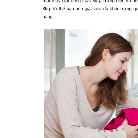
một máy giặt công suất 8kg, lượng điện và nư
8kg. Vì thế bạn nên giặt vừa đủ khối lượng q
năng.