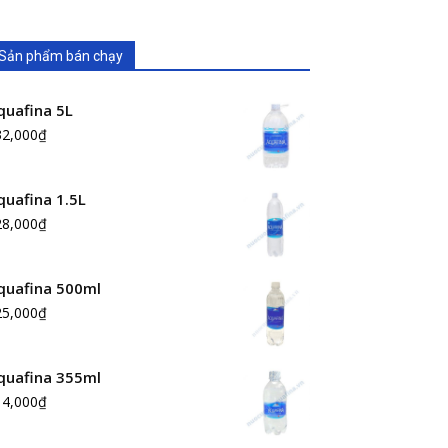
Sản phẩm bán chạy
quafina 5L
32,000
₫
quafina 1.5L
28,000
₫
quafina 500ml
25,000
₫
quafina 355ml
14,000
₫