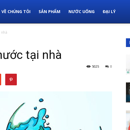
VỀ CHÚNG TÔI
SẢN PHẨM
NƯỚC UỐNG
ĐẠI LÝ
i nhà
nước tại nhà
5025
0